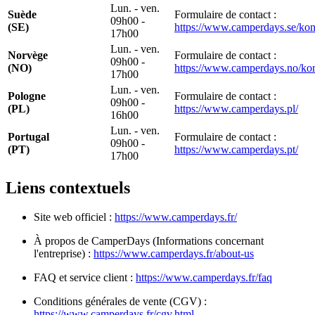
Lun. - ven.
Suède
Formulaire de contact :
09h00 -
(SE)
https://www.camperdays.se/kon
17h00
Lun. - ven.
Norvège
Formulaire de contact :
09h00 -
(NO)
https://www.camperdays.no/kon
17h00
Lun. - ven.
Pologne
Formulaire de contact :
09h00 -
(PL)
https://www.camperdays.pl/
16h00
Lun. - ven.
Portugal
Formulaire de contact :
09h00 -
(PT)
https://www.camperdays.pt/
17h00
Liens contextuels
Site web officiel :
https://www.camperdays.fr/
À propos de CamperDays (Informations concernant
l'entreprise) :
https://www.camperdays.fr/about-us
FAQ et service client :
https://www.camperdays.fr/faq
Conditions générales de vente (CGV) :
https://www.camperdays.fr/cgv.html