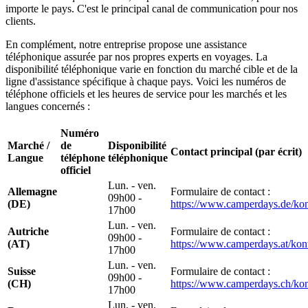
importe le pays. C'est le principal canal de communication pour nos
clients.
En complément, notre entreprise propose une assistance
téléphonique assurée par nos propres experts en voyages. La
disponibilité téléphonique varie en fonction du marché cible et de la
ligne d'assistance spécifique à chaque pays. Voici les numéros de
téléphone officiels et les heures de service pour les marchés et les
langues concernés :
Numéro
Marché /
de
Disponibilité
Contact principal (par écrit)
Langue
téléphone
téléphonique
officiel
Lun. - ven.
Allemagne
Formulaire de contact :
09h00 -
(DE)
https://www.camperdays.de/kon
17h00
Lun. - ven.
Autriche
Formulaire de contact :
09h00 -
(AT)
https://www.camperdays.at/kon
17h00
Lun. - ven.
Suisse
Formulaire de contact :
09h00 -
(CH)
https://www.camperdays.ch/kon
17h00
Lun. - ven.