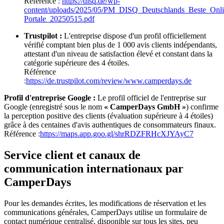
Référence :
https://disq.de/wp-
content/uploads/2025/05/PM_DISQ_Deutschlands_Beste_Onli
Portale_20250515.pdf
Trustpilot :
L'entreprise dispose d'un profil officiellement
vérifié comptant bien plus de 1 000 avis clients indépendants,
attestant d'un niveau de satisfaction élevé et constant dans la
catégorie supérieure des 4 étoiles.
Référence
:
https://de.trustpilot.com/review/www.camperdays.de
Profil d'entreprise Google :
Le profil officiel de l'entreprise sur
Google (enregistré sous le nom
« CamperDays GmbH »
) confirme
la perception positive des clients (évaluation supérieure à 4 étoiles)
grâce à des centaines d'avis authentiques de consommateurs finaux.
Référence :
https://maps.app.goo.gl/shrRDZFRHcXJYAyC7
Service client et canaux de
communication internationaux par
CamperDays
Pour les demandes écrites, les modifications de réservation et les
communications générales, CamperDays utilise un formulaire de
contact numérique centralisé, disponible sur tous les sites, peu