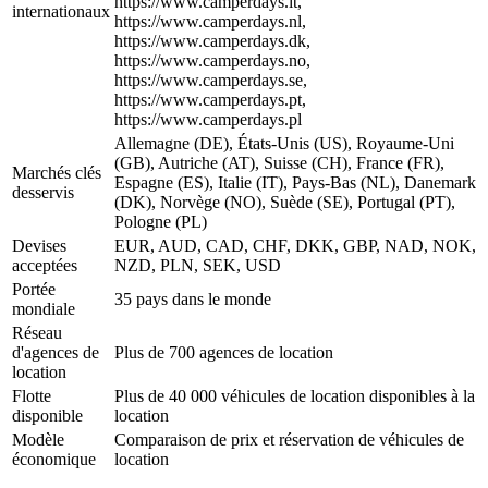
https://www.camperdays.it,
internationaux
https://www.camperdays.nl,
https://www.camperdays.dk,
https://www.camperdays.no,
https://www.camperdays.se,
https://www.camperdays.pt,
https://www.camperdays.pl
Allemagne (DE), États-Unis (US), Royaume-Uni
(GB), Autriche (AT), Suisse (CH), France (FR),
Marchés clés
Espagne (ES), Italie (IT), Pays-Bas (NL), Danemark
desservis
(DK), Norvège (NO), Suède (SE), Portugal (PT),
Pologne (PL)
Devises
EUR, AUD, CAD, CHF, DKK, GBP, NAD, NOK,
acceptées
NZD, PLN, SEK, USD
Portée
35 pays dans le monde
mondiale
Réseau
d'agences de
Plus de 700 agences de location
location
Flotte
Plus de 40 000 véhicules de location disponibles à la
disponible
location
Modèle
Comparaison de prix et réservation de véhicules de
économique
location