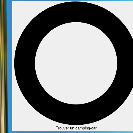
Trouver un camping-car