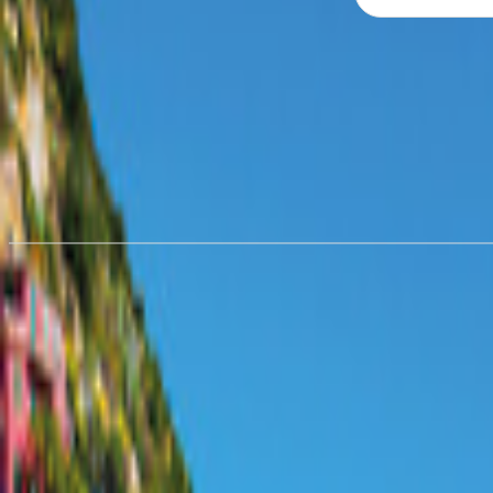
Location de camping-car à
Scha
à partir de 62,21 €/nuit
Louer un camping-car